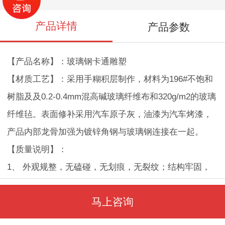
产品详情
产品参数
【产品名称】：玻璃钢卡通雕塑
【材质工艺】：采用手糊积层制作，材料为196#不饱和
树脂及及0.2-0.4mm混高碱玻璃纤维布和320g/m2的玻璃
纤维毡。表面修补采用汽车原子灰，油漆为汽车烤漆，
产品内部龙骨加强为镀锌角钢与玻璃钢连接在一起。
【质量说明】：
1、 外观规整，无磕碰，无划痕，无裂纹；结构牢固，
整体简约美观。
马上咨询
2、 尺寸准确，尺寸误差2-3mm；
3、 色泽均匀，无气泡砂眼，高分子亮光饰面。