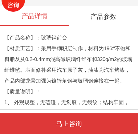
产品详情
产品参数
【产品名称】：玻璃钢前台
【材质工艺】：采用手糊积层制作，材料为196#不饱和
树脂及及0.2-0.4mm混高碱玻璃纤维布和320g/m2的玻璃
纤维毡。表面修补采用汽车原子灰，油漆为汽车烤漆，
产品内部龙骨加强为镀锌角钢与玻璃钢连接在一起。
【质量说明】：
1、 外观规整，无磕碰，无划痕，无裂纹；结构牢固，
整体简约美观。
马上咨询
2、 尺寸准确，尺寸误差2-3mm；
3、 色泽均匀，无气泡砂眼，高分子亮光饰面。